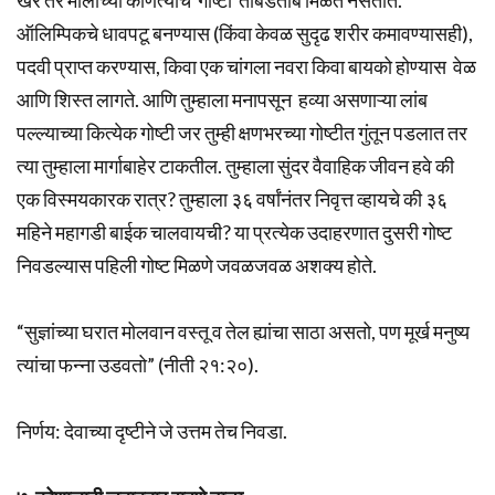
ऑलिम्पिकचे धावपटू बनण्यास (किंवा केवळ सुदृढ शरीर कमावण्यासही),
पदवी प्राप्त करण्यास, किवा एक चांगला नवरा किवा बायको होण्यास वेळ
आणि शिस्त लागते. आणि तुम्हाला मनापसून हव्या असणाऱ्या लांब
पल्ल्याच्या कित्येक गोष्टी जर तुम्ही क्षणभरच्या गोष्टीत गुंतून पडलात तर
त्या तुम्हाला मार्गाबाहेर टाकतील. तुम्हाला सुंदर वैवाहिक जीवन हवे की
एक विस्मयकारक रात्र? तुम्हाला ३६ वर्षांनंतर निवृत्त व्हायचे की ३६
महिने महागडी बाईक चालवायची? या प्रत्येक उदाहरणात दुसरी गोष्ट
निवडल्यास पहिली गोष्ट मिळणे जवळजवळ अशक्य होते.
“सुज्ञांच्या घरात मोलवान वस्तू व तेल ह्यांचा साठा असतो, पण मूर्ख मनुष्य
त्यांचा फन्ना उडवतो” (नीती २१:२०).
निर्णय: देवाच्या दृष्टीने जे उत्तम तेच निवडा.