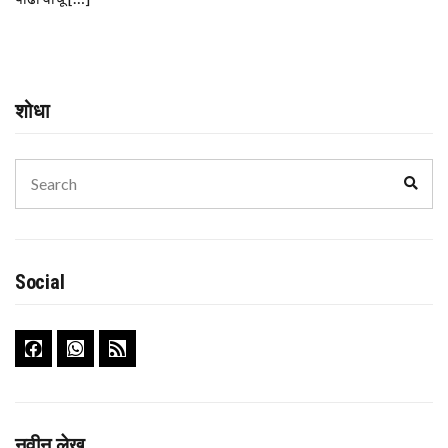
शोधा
Search
Sear
for:
Social
नवीन लेख