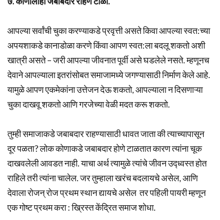
७. कोणालाही जबाबदार राहणे टाळा.
आपल्या सर्वांची चुका करण्याकडे प्रवृत्ती असते किवा आपल्या स्वत:च्या
अपयशाकडे कानाडोळा करणे किंवा आपण स्वत:ला बदलू शकतो अशी
खात्री असते – जरी आपल्या जीवनात पूर्वी असे घडलेले नसते. म्हणूनच
देवाने आपल्याला इतरांसोबत समाजामध्ये जगण्यासाठी निर्माण केले आहे.
यामुळे आपण एकमेकांना उत्तेजन देऊ शकतो, आपल्याला न दिसणाऱ्या
चुका दाखवू शकतो आणि गरजेच्या वेळी मदत करू शकतो.
तुम्ही समाजाकडे जबाबदार राहण्यासाठी धावत जाता की त्याच्यापासून
दूर पळता? लोक कोणाकडे जबाबदार होणे टाळतात कारण त्यांना चूक
दाखवलेली आवडत नाही. याचा अर्थ त्यामुळे त्यांचे जीवन उद्ध्वस्त होत
राहिले तरी त्यांना चालेल. जर तुम्हाला खरंच बदलायचे असेल, आणि
देवाला रोजन् रोज प्रथम स्थान द्यायचे असेल तर पहिली पायरी म्हणून
एक गोष्ट प्रथम करा : ख्रिस्त केंद्रित समाज शोधा.