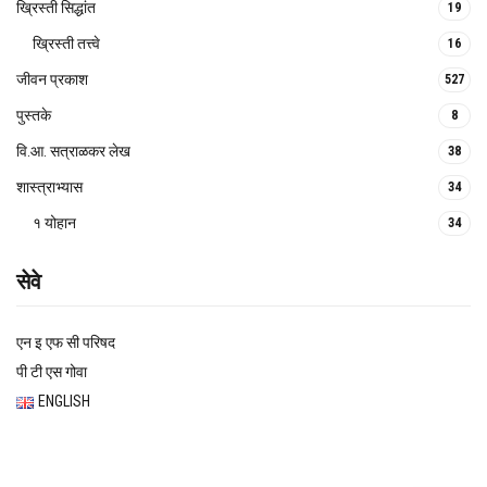
ख्रिस्ती सिद्धांत
19
ख्रिस्ती तत्त्वे
16
जीवन प्रकाश
527
पुस्तके
8
वि.आ. सत्राळकर लेख
38
शास्त्राभ्यास
34
१ योहान
34
सेवे
एन इ एफ सी परिषद
पी टी एस गोवा
ENGLISH