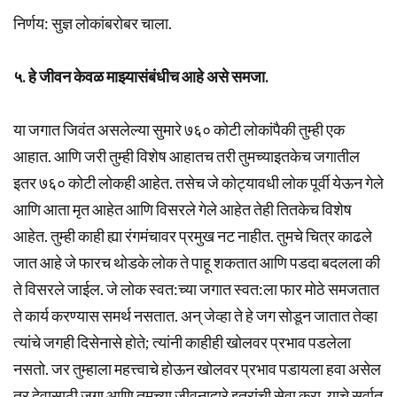
निर्णय: सुज्ञ लोकांबरोबर चाला.
५. हे जीवन केवळ माझ्यासंबंधीच आहे असे समजा.
या जगात जिवंत असलेल्या सुमारे ७६० कोटी लोकांपैकी तुम्ही एक
आहात. आणि जरी तुम्ही विशेष आहातच तरी तुमच्याइतकेच जगातील
इतर ७६० कोटी लोकही आहेत. तसेच जे कोट्यावधी लोक पूर्वी येऊन गेले
आणि आता मृत आहेत आणि विसरले गेले आहेत तेही तितकेच विशेष
आहेत. तुम्ही काही ह्या रंगमंचावर प्रमुख नट नाहीत. तुमचे चित्र काढले
जात आहे जे फारच थोडके लोक ते पाहू शकतात आणि पडदा बदलला की
ते विसरले जाईल. जे लोक स्वत:च्या जगात स्वत:ला फार मोठे समजतात
ते कार्य करण्यास समर्थ नसतात. अन् जेव्हा ते हे जग सोडून जातात तेव्हा
त्यांचे जगही दिसेनासे होते; त्यांनी काहीही खोलवर प्रभाव पडलेला
नसतो. जर तुम्हाला महत्त्वाचे होऊन खोलवर प्रभाव पडायला हवा असेल
तर देवासाठी जगा आणि तुमच्या जीवनाद्वारे इतरांची सेवा करा. याचे सर्वात