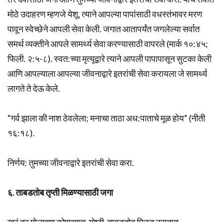
मोठे उदाहरण म्हणजे येशू. त्याने आपल्या पापांसाठी वधस्तंभावर मरण
पावून स्वेच्छेने आपली सेवा केली. जगात आतापर्यंत जगलेल्या सर्वात
समर्थ व्यक्तीने आपले सामर्थ्य सेवा करण्यासाठी वापरले (मार्क १०:४५;
फिली. २:५-८). स्वत:च्या मृत्यूद्वारे त्याने आपली पापापासून सुटका केली
आणि आपल्याला आपल्या जीवनाद्वारे इतरांची सेवा करायला जे सामर्थ्य
लागते ते देऊ केले.
“गर्व झाला की नाश ठेवलेला; मनाचा ताठा अध:पाताचे मूळ होय” (नीती
१६:१८).
निर्णय: तुमच्या जीवनाद्वारे इतरांची सेवा करा.
६. ताबडतोब तृप्ती मिळण्यासाठी जगा
खरं तर मोलाच्या कोणत्याच गोष्टी ताबडतोब मिळत नसतात.