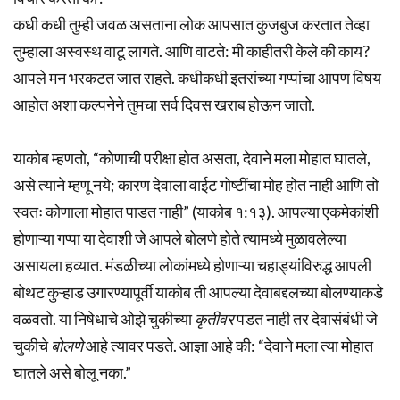
कधी कधी तुम्ही जवळ असताना लोक आपसात कुजबुज करतात तेव्हा
तुम्हाला अस्वस्थ वाटू लागते. आणि वाटते: मी काहीतरी केले की काय?
आपले मन भरकटत जात राहते. कधीकधी इतरांच्या गप्पांचा आपण विषय
आहोत अशा कल्पनेने तुमचा सर्व दिवस खराब होऊन जातो.
याकोब म्हणतो, “कोणाची परीक्षा होत असता, देवाने मला मोहात घातले,
असे त्याने म्हणू नये; कारण देवाला वाईट गोष्टींचा मोह होत नाही आणि तो
स्वतः कोणाला मोहात पाडत नाही” (याकोब १:१३). आपल्या एकमेकांशी
होणाऱ्या गप्पा या देवाशी जे आपले बोलणे होते त्यामध्ये मुळावलेल्या
असायला हव्यात. मंडळीच्या लोकांमध्ये होणाऱ्या चहाड्यांविरुद्ध आपली
बोथट कुऱ्हाड उगारण्यापूर्वी याकोब ती आपल्या देवाबद्दलच्या बोलण्याकडे
वळवतो. या निषेधाचे ओझे चुकीच्या
कृतीवर
पडत नाही तर देवासंबंधी जे
चुकीचे
बोलणे
आहे त्यावर पडते. आज्ञा आहे की: “देवाने मला त्या मोहात
घातले असे बोलू नका.”