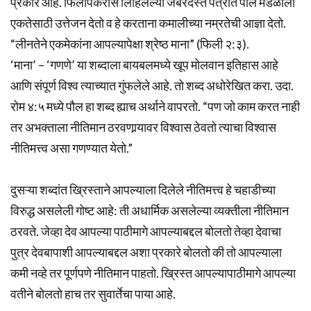
प्रकार आहे. फिलीपैकरांस लिहिलेल्या जबरदस्त पत्रात पौल मंडळीला
एकतेसाठी उत्तेजन देतो व हे करताना कमालीच्या नम्रतेची आज्ञा देतो.
“लीनतेने एकमेकांना आपल्यापेक्षा श्रेष्ठ माना” (फिली २:३).
‘माना’ – ‘गणणे’ या शब्दाला बायबलमध्ये खूप मोलवान इतिहास आहे
आणि संपूर्ण विश्व त्याच्यात गुंफलेले आहे. तो शब्द अधोरेखित करा. उदा.
रोम ४:५ मध्ये पौल हा शब्द ह्याच अर्थाने वापरतो. “पण जो काम करत नाही
तर अभक्ताला नीतिमान ठरवणार्‍यावर विश्वास ठेवतो त्याचा विश्वास
नीतिमत्त्व असा गणण्यात येतो.”
दुसऱ्या शब्दांत ख्रिस्ताने आपल्याला दिलेले नीतिमत्त्व हे चहाडीच्या
विरुद्ध असलेली गोष्ट आहे: ती अधार्मिक असलेल्या व्यक्तीला नीतिमान
ठरवते. जेव्हा देव आपल्या पाठीमागे आपल्याबद्दल बोलतो तेव्हा देवाचा
पुत्र देवबापाशी आपल्याबद्दल अशा प्रकारे बोलतो की तो आपल्याला
कमी नव्हे तर पूर्णपणे नीतिमान पाहतो. ख्रिस्त आपल्यापाठीमागे आपल्या
वतीने बोलतो हाच तर सुवार्तेचा पाया आहे.