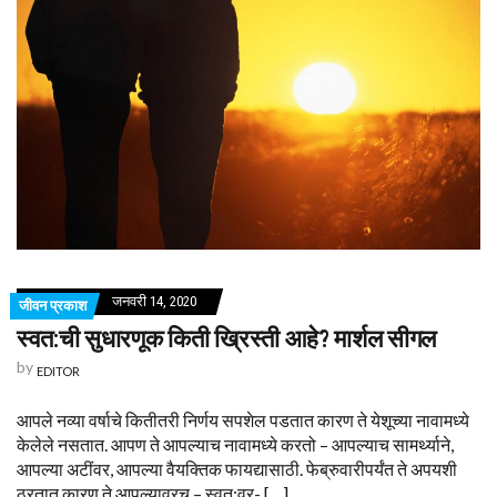
जनवरी 14, 2020
जीवन प्रकाश
स्वत:ची सुधारणूक किती ख्रिस्ती आहे? मार्शल सीगल
by
EDITOR
आपले नव्या वर्षाचे कितीतरी निर्णय सपशेल पडतात कारण ते येशूच्या नावामध्ये
केलेले नसतात. आपण ते आपल्याच नावामध्ये करतो – आपल्याच सामर्थ्याने,
आपल्या अटींवर, आपल्या वैयक्तिक फायद्यासाठी. फेब्रुवारीपर्यंत ते अपयशी
ठरतात कारण ते आपल्यावरच – स्वत:वर- […]