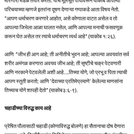
मारणारी मंडळे तयार करतो. याच मूलभूत पायावरून याकोब आपल्या
परिचयाच्या म्हणजे इतरांना दूषण देणाऱ्या गप्पाकडे आता विषय नेतो.
“आपण धर्माचरण करणारे आहोत, असे कोणाला वाटत असेल व तो
आपल्या जिभेला आळा घालत नसेल, आणि आपल्या मनाची फसवणूक
करून घेत असेल तर त्याचे धर्माचरण व्यर्थ आहे” (याकोब १:२६).
आणि “जीभ ही आग आहे; ती अनीतीचे भुवन आहे; आपल्या अवयवांत सर्व
शरीर अमंगळ करणारा अवयव जीभ आहे; ती सृष्टीचे चक्र पेटवणारी
आणि नरकाने पेटवलेली अशी आहे….तिच्या योगे, जो प्रभू व पिता त्याची
आपण स्तुती करतो; आणि ‘देवाच्या प्रतिमेप्रमाणे’ केलेल्या माणसांना
तिच्याच योगे शापही देतो” (याकोब३:६-९).
चहाडीच्या विरुद्ध काय आहे
प्रेषित पौलासाठी चहाडी (कोणाविरुद्ध बोलणे) हा सैतानाचा दोष देणारा