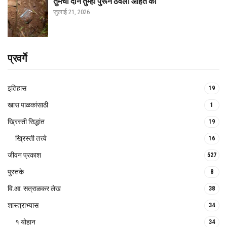
तुमची दाने तुम्ही पुरून ठेवली आहेत का
जुलाई 21, 2026
प्रवर्गे
इतिहास
19
खास पाळकांसाठी
1
ख्रिस्ती सिद्धांत
19
ख्रिस्ती तत्त्वे
16
जीवन प्रकाश
527
पुस्तके
8
वि.आ. सत्राळकर लेख
38
शास्त्राभ्यास
34
१ योहान
34