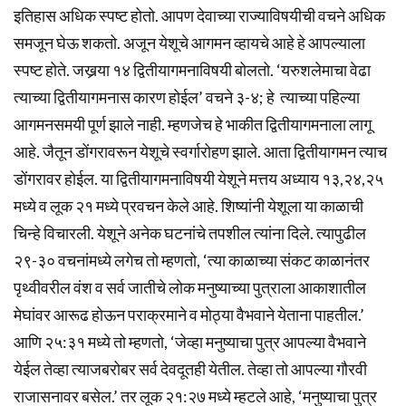
इतिहास अधिक स्पष्ट होतो. आपण देवाच्या राज्याविषयीची वचने अधिक
समजून घेऊ शकतो. अजून येशूचे आगमन व्हायचे आहे हे आपल्याला
स्पष्ट होते. जखर्‍या १४ द्वितीयागमनाविषयी बोलतो. ‘यरुशलेमाचा वेढा
त्याच्या द्वितीयागमनास कारण होईल’ वचने ३-४; हे त्याच्या पहिल्या
आगमनसमयी पूर्ण झाले नाही. म्हणजेच हे भाकीत द्वितीयागमनाला लागू
आहे. जैतून डोंगरावरून येशूचे स्वर्गारोहण झाले. आता द्वितीयागमन त्याच
डोंगरावर होईल. या द्वितीयागमनाविषयी येशूने मत्तय अध्याय १३,२४,२५
मध्ये व लूक २१ मध्ये प्रवचन केले आहे. शिष्यांनी येशूला या काळाची
चिन्हे विचारली. येशूने अनेक घटनांचे तपशील त्यांना दिले. त्यापुढील
२९-३० वचनांमध्ये लगेच तो म्हणतो, ‘त्या काळाच्या संकट काळानंतर
पृथ्वीवरील वंश व सर्व जातीचे लोक मनुष्याच्या पुत्राला आकाशातील
मेघांवर आरूढ होऊन पराक्रमाने व मोठ्या वैभवाने येताना पाहतील.’
आणि २५:३१ मध्ये तो म्हणतो, ‘जेव्हा मनुष्याचा पुत्र आपल्या वैभवाने
येईल तेव्हा त्याजबरोबर सर्व देवदूतही येतील. तेव्हा तो आपल्या गौरवी
राजासनावर बसेल.’ तर लूक २१:२७ मध्ये म्हटले आहे, ‘मनुष्याचा पुत्र