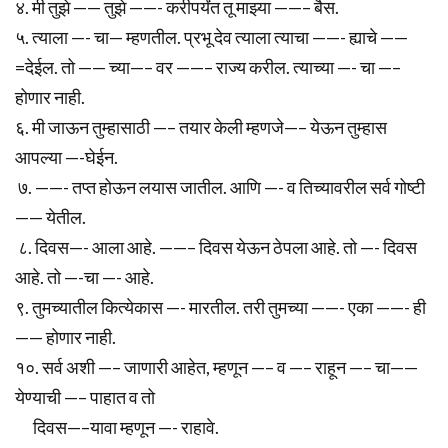
४. मी तुझे —— तुझे ——- करीपर्यंत तू माझ्या ——– बैस.
५. त्याला —- चा— म्हणतील. प्रभू देव त्याला त्याचा ——- ह्याचे ——
=देईल. तो —— च्या—– वर ——– राज्य करील. त्याच्या —- चा —–
होणार नाही.
६. मी जाऊन तुम्हासाठी —– तयार केली म्हणजे—– येऊन तुम्हास
आपल्या —-घेईन.
७. ——- तप्त होऊन लयास जातील. आणि —- व तिच्यावरील सर्व गोष्टी
—— येतील.
८. दिवस—- आला आहे. ——– दिवस येऊन ठेपला आहे. तो —- दिवस
आहे. तो —-चा —- आहे.
९. तुमच्यातील कित्येकास —- मारतील. तरी तुमच्या ——- एका ——- ही
—— होणार नाही.
१०. सर्व अशी —– जाणारी आहेत, म्हणून —– व —– राहून —– चा——
येण्याची —– पाहात व तो
दिवस—–यावा म्हणून —- राहावे.