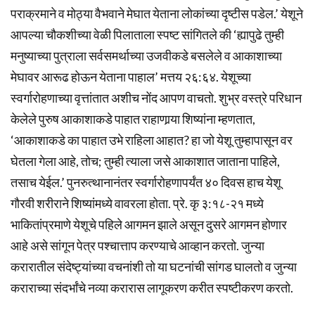
पराक्रमाने व मोठ्या वैभवाने मेघात येताना लोकांच्या दृष्टीस पडेल.’ येशूने
आपल्या चौकशीच्या वेळी पिलाताला स्पष्ट सांगितले की ‘ह्यापुढे तुम्ही
मनुष्याच्या पुत्राला सर्वसमर्थाच्या उजवीकडे बसलेले व आकाशाच्या
मेघावर आरूढ होऊन येताना पाहाल’ मत्तय २६:६४. येशूच्या
स्वर्गारोहणाच्या वृत्तांतात अशीच नोंद आपण वाचतो. शुभ्र वस्त्रे परिधान
केलेले पुरुष आकाशाकडे पाहात राहाणार्‍या शिष्यांना म्हणतात,
‘आकाशाकडे का पाहात उभे राहिला आहात? हा जो येशू तुम्हापासून वर
घेतला गेला आहे, तोच; तुम्ही त्याला जसे आकाशात जाताना पाहिले,
तसाच येईल.’ पुनरुत्थानानंतर स्वर्गारोहणापर्यंत ४० दिवस हाच येशू
गौरवी शरीराने शिष्यांमध्ये वावरला होता. प्रे. कृ ३:१८-२१ मध्ये
भाकितांप्रमाणे येशूचे पहिले आगमन झाले असून दुसरे आगमन होणार
आहे असे सांगून पेत्र पश्चात्ताप करण्याचे आव्हान करतो. जुन्या
करारातील संदेष्ट्यांच्या वचनांशी तो या घटनांची सांगड घालतो व जुन्या
कराराच्या संदर्भांचे नव्या करारास लागूकरण करीत स्पष्टीकरण करतो.