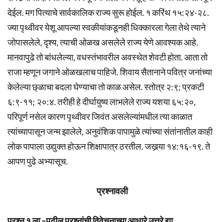
देईल. मग पित्याचे सार्वकालिक राज्य सुरू होईल. १ करिंथ १५:२४-२८.
ज्या पृथ्वीवर येशू आपल्या स्वकीयांकडूनही धिक्कारला गेला तेथे त्याने
जोपासलेले, दृश्य, त्याची ओळख असलेले राज्य येणे आवश्यक आहे.
मानवापुढे तो बांधलेल्या, वधस्तंभावरील अवस्थेत शेवटी होता. आता तो
राजा म्हणून जगाने ओळखलाच पाहिजे. शिवाय सैतानाने पवित्र जनांच्या
केलेल्या छ्ळाचा बदला घेण्याचा तो काळ असेल. स्तोत्र २:९; प्रकटी
६:९-११; २०:४. तरीही हे दीर्घायुष्य लाभलेले राज्य यशया ६५:२०,
परिपूर्ण नसेल कारण पृथ्वीवर जिवंत असलेल्यांमधील त्या काळात
त्यांच्यापासून जन्म झालेले, अनुवंशिक पापामुळे त्यांच्या संतांनातील काही
लोक पापाला उद्युक्त होऊन शिक्षापात्र ठरतील. जखर्‍या १४:१६-१९. ते
आपण पुढे अभ्यासूच.
प्रश्नावली
प्रश्न १ ला –पुढील प्रश्नांची विवेचनाच्या आधारे उत्तरे द्या.