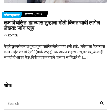
फ़रवरी 5, 2019
जीवन प्रकाश
लक्ष विचलित झाल्यास तुम्हाला मोठी किंमत द्यावी लागेल
लेखक: जॉन ब्लूम
by
EDITOR
येशूने शुभवर्तमानात पुन्हा पुन्हा सांगितलेले वाक्य असे आहे, “कोणाला ऐकण्यास
कान आहेत तर तो ऐको” (मार्क ४:२३). जर आपण शहाणे असू तर येशू जे काही
सांगतो ते आपण ऐकू, विशेष करून त्याने वारंवार सांगितले ते. […]
शोधा
Search
Sear
for: