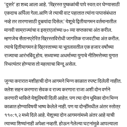
‘दुसरे’ हा शब्द आला आहे. ‘ख्रिस्त पुष्कळांची पापे स्वत:वर घेण्यासाठी
एकदाच अर्पिला गेला.आणि जे त्याची वाट पहातात त्यांना पापासंबंधात
नव्हे तर तारणासाठी दुसर्‍यांदा दिसेल.’ येशूचे द्वितीयागमन वर्तमानातील
मानवी साम्राज्यांचा व इस्राएलांच्या ७० व्या सप्तकाचा अंत करील.
म्हणजेच सैतानप्रेरित ख्रिस्तविरोधी जागतिक राजवटीचा अंत करील.
त्याचे द्वितीयागमन हे ख्रिस्ताच्या या भूतलावतील एक हजार वर्षांच्या
राज्याचा आरंभबिंदू होय. सध्याच्या अधर्माच्या युगाचे नीतिमत्तेच्या युगात
स्थित्यंतर होण्यास तो महत्वाचा बिन्दू असेल.
जुन्या करारात मशीहाची दोन आगमने भिन्न काळात स्पष्ट दिलेली नाहीत.
क्लेश सहन करणारा सेवक व राज्य करणारा राजा अशी दोन वर्णने
करणारी भाकिते येशूविषयी दिली आहेत. पण त्या दोन भूमिका दोन भिन्न
काळात होण्याविषयी भाष्य केलेले नाही. पण या दोन्हींमधील अंतर स्तोत्र
११०:१,२ मध्ये दिले आहे. येशूच्या दोन आगमनांमध्ये अंतर आहे याची
त्याच्या शिष्यांनाही अपेक्षा नव्हती. होऊन गेलेल्या घटनांमुळे आपल्याला