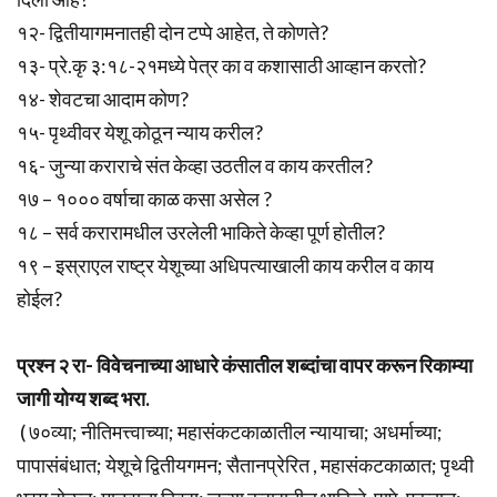
१२- द्वितीयागमनातही दोन टप्पे आहेत, ते कोणते?
१३- प्रे.कृ ३:१८-२१मध्ये पेत्र का व कशासाठी आव्हान करतो?
१४- शेवटचा आदाम कोण?
१५- पृथ्वीवर येशू कोठून न्याय करील?
१६- जुन्या कराराचे संत केव्हा उठतील व काय करतील?
१७ – १००० वर्षाचा काळ कसा असेल ?
१८ – सर्व करारामधील उरलेली भाकिते केव्हा पूर्ण होतील?
१९ – इस्राएल राष्ट्र येशूच्या अधिपत्याखाली काय करील व काय
होईल?
प्रश्न २ रा- विवेचनाच्या आधारे कंसातील शब्दांचा वापर करून रिकाम्या
जागी योग्य शब्द भरा.
( ७०व्या; नीतिमत्त्वाच्या; महासंकटकाळातील न्यायाचा; अधर्माच्या;
पापासंबंधात; येशूचे द्वितीयगमन; सैतानप्रेरित , महासंकटकाळात; पृथ्वी