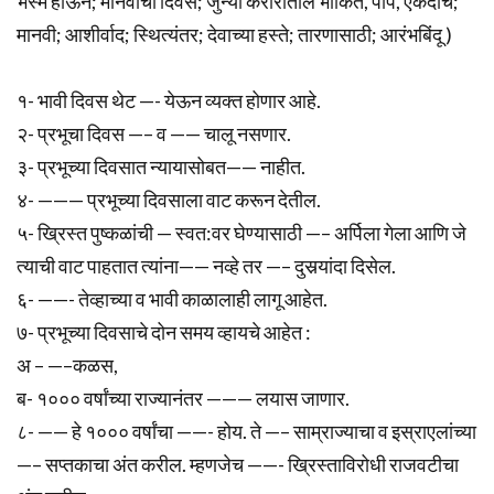
भस्म होऊन; मानवाचा दिवस; जुन्या करारातील भाकिते, पापे, एकदाच;
मानवी; आशीर्वाद; स्थित्यंतर; देवाच्या हस्ते; तारणासाठी; आरंभबिंदू )
१- भावी दिवस थेट —- येऊन व्यक्त होणार आहे.
२- प्रभूचा दिवस —– व —— चालू नसणार.
३- प्रभूच्या दिवसात न्यायासोबत—— नाहीत.
४- ——— प्रभूच्या दिवसाला वाट करून देतील.
५- ख्रिस्त पुष्कळांची — स्वत:वर घेण्यासाठी —– अर्पिला गेला आणि जे
त्याची वाट पाहतात त्यांना—— नव्हे तर —– दुसर्‍यांदा दिसेल.
६- ——- तेव्हाच्या व भावी काळालाही लागू आहेत.
७- प्रभूच्या दिवसाचे दोन समय व्हायचे आहेत :
अ – —–कळस,
ब- १००० वर्षांच्या राज्यानंतर ——— लयास जाणार.
८- —— हे १००० वर्षांचा ——- होय. ते —– साम्राज्याचा व इस्राएलांच्या
—– सप्तकाचा अंत करील. म्हणजेच ——- ख्रिस्ताविरोधी राजवटीचा