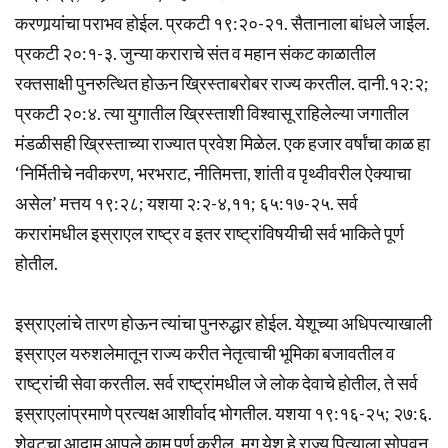
करणार्‍यांचा पराभव होईल. प्रकटी १९:२०-२१. सैतानाला बांधले जाईल.
प्रकटी २०:१-३. जुन्या कराराचे संत व महान संकट काळातील
रक्तसाक्षी पुनरुत्थित होऊन ख्रिस्ताबरोबर राज्य करतील. दानी.१२:२;
प्रकटी २०:४. त्या युगातील ख्रिस्ताशी विश्वासू राहिलेल्या जगातील
मंडळीसही ख्रिस्ताच्या राज्यात प्रवेश मिळेल. एक हजार वर्षांचा काळ हा
‘निर्मितीचे नवीकरण, भरभराट, नीतिमत्ता, शांती व पृथ्वीवरील ऐक्याचा
असेल’ मत्तय १९:२८; यशया २:२-४,११; ६५:१७-२५. सर्व
करारांमधील इस्राएल राष्ट्र व इतर राष्ट्रांविषयीची सर्व भाकिते पूर्ण
होतील.
इस्राएलांचे तारण होऊन त्यांचा पुनरुद्धार होईल. येशूच्या अधिपत्याखाली
इस्राएल यरुशलेमातून राज्य करीत नेतृत्वाची भूमिका बजावतील व
राष्ट्रांची सेवा करतील. सर्व राष्ट्रांमधील जे लोक देवाचे होतील, ते सर्व
इस्राएलांप्रमाणे प्रत्यक्ष आशीर्वाद भोगतील. यशया १९:१६-२५; २७:६.
शेवटचा आदाम आपले काम पूर्ण करील. मग येशू हे राज्य पित्याला सोपवून