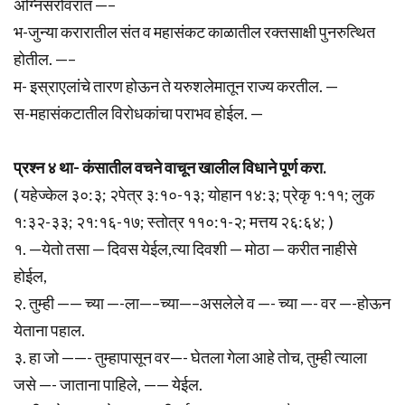
अग्निसरोवरात —–
भ-जुन्या करारातील संत व महासंकट काळातील रक्तसाक्षी पुनरुत्थित
होतील. —–
म- इस्राएलांचे तारण होऊन ते यरुशलेमातून राज्य करतील. —
स-महासंकटातील विरोधकांचा पराभव होईल. —
प्रश्न ४ था- कंसातील वचने वाचून खालील विधाने पूर्ण करा.
( यहेज्केल ३०:३; २पेत्र ३:१०-१३; योहान १४:३; प्रेकृ १:११; लुक
१:३२-३३; २१:१६-१७; स्तोत्र ११०:१-२; मत्तय २६:६४; )
१. —येतो तसा — दिवस येईल,त्या दिवशी — मोठा — करीत नाहीसे
होईल,
२. तुम्ही —— च्या —-ला—–च्या—–असलेले व —- च्या —- वर —-होऊन
येताना पहाल.
३. हा जो ——- तुम्हापासून वर—- घेतला गेला आहे तोच, तुम्ही त्याला
जसे —- जाताना पाहिले, —— येईल.