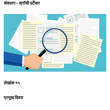
संकलन – क्रॉसी उर्टेकर
लेखांक १५
प्रभूचा दिवस