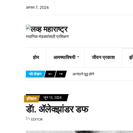
अगस्त 7, 2026
स्थानिक मंडळ्यांसाठी प्रशिक्षण
होम
आमच्याविषयी
जीवन प्रकाश
इ
जेव्हा दुर्बलता आपल्याला ग्रासते
आपण अधिक चांगल्या नगराकडे पाहतो
नवे लेखन
आनंदाने वृद्ध होणे
तुमची दाने तुम्ही पुरून ठेवली आहेत का
त्याचे विश्वासूपण विसरू नका
दररोजच्या निर्णयांमध्ये देव कसे चालवतो
जून 13, 2024
इतिहास
अल्प आयुष्याची करुणा आणि सामर्थ्य
हे जग सोडायला भिऊ नका
डॅा. ॲलेक्झांडर डफ
एका देवभीरू सासूचे कौतुक
by
अधीरता म्हणजे नियंत्रण करण्यासाठी युद्ध
EDITOR
जेव्हा दुर्बलता आपल्याला ग्रासते
आपण अधिक चांगल्या नगराकडे पाहतो