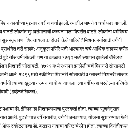
शन कार्याच्या मुद्द्यावर बरीच चर्चा झाली. त्यातील भाषणे व चर्चा फार गाजली.
ूजक व रानटी लोकांत शुभवर्तमानाची कल्पना मला विपरीत वाटते. लोकांना धर्मविष
ौढत्व व सुसंस्कृतपणा शिकवायला काहीतरी केले पाहिजे.” मिशनकार्यासाठी वर्गणी
 प्रार्थनेत तरी राहावे; अनुकूल परिस्थिती आल्यावर चर्च आर्थिक सहाय्य करी
 पुढे तीस वर्षे लोटली. पण या काळात १७९२ मध्ये स्थापन झालेली बॅप्टिस्ट
लंडन मिशनरी सोसायटी, १७९९ मध्ये स्थापन झालेली चर्च मिशनरी सोसायटी
्या कानी आले. १७९६ मध्ये स्कॅाटिश मिशनरी सोसायटी व ग्लास्गो मिशनरी सोसा
षांनी त्यांच्या खुळ्या कल्पनांचा बोऱ्या वाजला. त्या वर्षी पुन्हा भरलेल्या परिषद
ावादी ( इव्हॅन्जेलिकल).
 पक्षाचा डॅा. इंग्लिश हा मिशनकार्याचा पुरस्कर्ता होता. त्याच्या सूचनेनुसार
त आली. पुढची पाच वर्षे तयारीत, वर्गणी जमवण्यात, योजना सुधारण्यात गेली
फ स्कॅाटलंडचा डॅा. ब्राइस नावाचा वरिष्ठ चॅप्लेन होता. त्याच्या विनंतीवरू