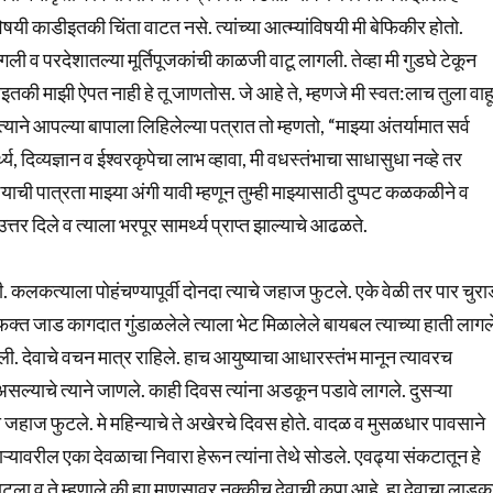
िषयी काडीइतकी चिंता वाटत नसे. त्यांच्या आत्म्यांविषयी मी बेफिकीर होतो.
 लागली व परदेशातल्या मूर्तिपूजकांची काळजी वाटू लागली. तेव्हा मी गुडघे टेकून
ेण्याइतकी माझी ऐपत नाही हे तू जाणतोस. जे आहे ते, म्हणजे मी स्वत:लाच तुला वाह
याने आपल्या बापाला लिहिलेल्या पत्रात तो म्हणतो, “माझ्या अंतर्यामात सर्व
्य, दिव्यज्ञान व ईश्वरकृपेचा लाभ व्हावा, मी वधस्तंभाचा साधासुधा नव्हे तर
ाची पात्रता माझ्या अंगी यावी म्हणून तुम्ही माझ्यासाठी दुप्पट कळकळीने व
उत्तर दिले व त्याला भरपूर सामर्थ्य प्राप्त झाल्याचे आढळते.
 कलकत्याला पोहंचण्यापूर्वी दोनदा त्याचे जहाज फुटले. एके वेळी तर पार चुरा
. फक्त जाड कागदात गुंडाळलेले त्याला भेट मिळालेले बायबल त्याच्या हाती लागल
ली. देवाचे वचन मात्र राहिले. हाच आयुष्याचा आधारस्तंभ मानून त्यावरच
ल्याचे त्याने जाणले. काही दिवस त्यांना अडकून पडावे लागले. दुसऱ्या
ी जहाज फुटले. मे महिन्याचे ते अखेरचे दिवस होते. वादळ व मुसळधार पावसाने
ऱ्यावरील एका देवळाचा निवारा हेरून त्यांना तेथे सोडले. एवढ्या संकटातून हे
ाटला व ते म्हणाले की ह्या माणसावर नक्कीच देवाची कृपा आहे. हा देवाचा लाडक