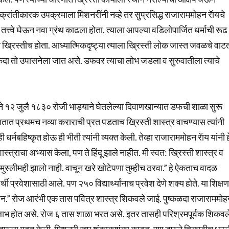
 क्रांतीकारक उपक्रमाला मिशनरींनी नव्हे तर सुप्रसिद्ध राजाराममोहन रॅायचे
 तत्त्वे घेऊन नवा ग्रंथ काढला होता. त्याला आपल्या वडिलोपार्जित धर्माची रूढ
र तो ख्रिस्तीच होता. आध्यात्मिकदृष्ट्या त्याला ख्रिस्ती लोक जास्त जवळचे वाट
नेकदा तो उपासनेला जात असे. डफवर त्याचा लोभ जडला व सुरुवातीला त्याचे
प्रवेशाने १२ जुलै १८३० रोजी भाड्याने घेतलेल्या दिवाणखान्यात डफची शाळा सुरू
ा हातात प्रथमच नव्या कराराची प्रत पडताच ख्रिस्ती शास्त्र वाचण्यास त्यांनी
ी धर्मबहिष्कृत होऊ ही भीती त्यांनी व्यक्त केली. तेव्हा राजाराममोहन रॅाय यांनी ह
शास्त्राचा अभ्यास केला, पण ते हिंदू झाले नाहीत. मी स्वत: ख्रिस्ती शास्त्र व
मुस्लीमही झालो नाही. वाचून खरे खोटेपणा तुम्हीच ठरवा.” हे ऐकताच वादळ
थी प्रवेशासाठी आले. पण २५० विद्यार्थ्यांनाच प्रवेश देणे शक्य होते. या शिक्षण
्युशन.” रोज आरंभी एक तास पवित्र शास्त्र शिकवले जाई. पुष्कळदा राजाराममो
ाचा लाभ होत असे. रोज ६ तास शाळा भरत असे. इतर तासही परिश्रमपूर्वक शिकवल