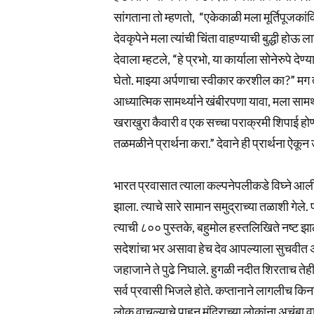
सांगताना तो म्हणतो, “एकेकाळी मला मूर्तिपूजकांव
देवकृपेने मला त्यांची चिंता वाहण्याची बुद्धी होऊ
देवाला म्हटले, “हे प्रभो, या कार्याला सोनेरुपे द
घेतो. माझ्या अर्पणाचा स्वीकार करशील का?” मग त्
आध्यात्मिक सामर्थ्याने खंबीरपणा यावा, मला सामर्थ
खराखुरा कैवारी व एक सच्चा पराक्रमी शिपाई होण्य
तळमळीने प्रार्थना करा.” देवाने ही प्रार्थना ऐकून 
भारत प्रवासात त्याला कल्पनेपलीकडे विघ्ने आली.
झाला. त्याचे सारे सामान समुद्राच्या तळाशी गेले
त्याची ८०० पुस्तके, बहुमोल हस्तलिखिते नष्ट झा
सदेशांचा भर असावा हेच देव आपल्याला सुचवीत अस
जहाजाने ते पुढे निघाले. हुगळी नदीत शिरताच तेह
सर्व प्रवासी भिजले होते. कप्तानाने लागलीच किना
लोक वाचल्याचे पाहून मंदिराच्या लोकांना अचंबा व