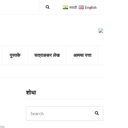
E
मराठी
English
x
p
a
n
d
s
e
a
r
c
पुस्तके
सत्राळकर लेख
आमचा पत्ता
h
f
o
r
m
शोधा
Search
Search
for: