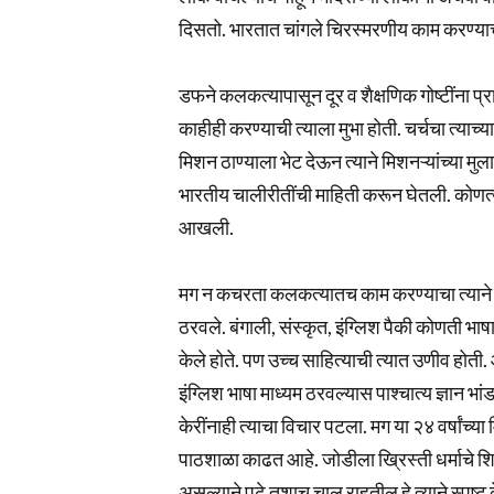
दिसतो. भारतात चांगले चिरस्मरणीय काम करण्याचा 
डफने कलकत्यापासून दूर व शैक्षणिक गोष्टींना प्राध
काहीही करण्याची त्याला मुभा होती. चर्चचा त्याच
मिशन ठाण्याला भेट देऊन त्याने मिशनऱ्यांच्या मु
भारतीय चालीरीतींची माहिती करून घेतली. कोणत्य
आखली.
मग न कचरता कलकत्यातच काम करण्याचा त्याने निर्ण
ठरवले. बंगाली, संस्कृत, इंग्लिश पैकी कोणती भाषा
केले होते. पण उच्च साहित्याची त्यात उणीव होती.
इंग्लिश भाषा माध्यम ठरवल्यास पाश्चात्य ज्ञान भा
केरींनाही त्याचा विचार पटला. मग या २४ वर्षांच्य
पाठशाळा काढत आहे. जोडीला ख्रिस्ती धर्माचे शिक्
असल्याने पुढे तशाच चालू राहतील हे त्याने स्पष्ट