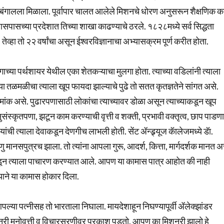
भ बंगालला मिळाला. पूर्वापार चालत आलेले मिशनचे धोरण अनुसरून शैक्षणिक का
सपासच्या प्रदेशात तिच्या शाखा काढण्याचे ठरले. १८२८मध्ये सर्व सिद्धता
्हा तो २२ वर्षांचा असून ईश्वरविज्ञानाचा अभ्यासक्रम पूर्ण करीत होता.
्या पर्थशायर येथील एका शेतकऱ्याचा मुलगा होता. त्याच्या वडिलांनी त्याला
च्या तळमळीचा त्याला खूप फायदा झाल्याचे पुढे तो सतत कृतज्ञतेने सांगत असे.
रमांक असे. पुढारपणासाठी लोकांचा त्याच्यावर डोळा असून त्याच्याकडून खूप
चा सुसंस्कृतपणा, झटून काम करण्याची वृत्ती व शक्ती, प्रभावी वक्तृत्व, छाप पाडणा
यांची त्याला देवाकडून देणगीच लाभली होती. सेंट ॲन्ड्र्यूज कॅालेजमध्ये डॅा.
णु मानसपुत्रच झाला. तो त्यांना आपला गुरू, आदर्श, कित्ता, मार्गदर्शक मानत अ
्चकडून त्याला पाचारण करण्यात आले. आपण या कामास पात्र आहोत की नाही
याने या कामास होकार दिला.
आपल्या पत्नीसह तो भारताला निघाला. मायदेशाहून निघण्यापूर्वी ॲलेक्झांडर
िशनरी मनोवृत्ती व विचारसरणीवर प्रकाश पडतो. आपण का मिशनरी झालो हे