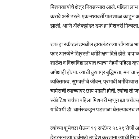
मिशनकार्याचे क्षेत्र निवडण्यात आले. पहिला ला
करावे असे ठरले. एक मध्यवर्ती पाठशाळा काढून आ
झाली, आणि ॲलेक्झांडर डफ हा मिशनरी मिळाला. तेव
डफ हा स्कॅाटलंडमधील हायलंडरच्या डोंगराळ भागाच
फार आस्थेने ख्रिस्ती धर्मशिक्षण दिले होते. बापा
शाळेत व विश्वविद्यालयात त्याचा नेहमी पहिला क्
अपेक्षाही होत्या. त्याची कुशाग्र बुद्धिमत्ता, मना
व्यक्तिमत्व, सुभक्तीचे जीवन, प्रभावी धर्मविश्वास 
चार्मसची त्याच्यावर छाप पडली होती. त्यांचा तो ज
स्कॅाटिश चर्चचा पहिला मिशनरी म्हणून ह्या चर
याविषयी डॅा. चार्मसकडून पडताळा घेतल्यावरच त्
त्यांच्या शुभेच्छा घेऊन १९ सप्टेंबर १८२९ रोजी 
हेंडरसनच्या चर्चमध्ये उपदेश करताना त्याची म