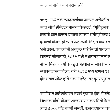
त्याला मानाचे स्थान प्राप्त होते.
१७९६ मध्ये स्कॅाटलंड चर्चच्या जनरल असेंब्लीत मि
त्यात जॅार्ज हॅमिल्टन पाळकाने म्हटले, “मूर्तिप
तत्त्वांचे ज्ञान करून द्यायला त्यांच्या अंगी प्र
देण्याची योजनाही त्याने फेटाळली. निदान याबाबत
असे ठरले. पण त्यांची अनुकूल परिस्थिती यायलाही
मिशनरी सोसायटी, १७९५ मध्ये स्थापन झालेली 
यांच्या मिशन कार्याचे अद्भुत अहवाल या लोकांच
स्थापन झाल्या होत्या. तरी १८२४ मध्ये म्हणजे २८ वर्
दोन मतांचे लोक होते. एक मॅाडरेट, तर दुसरे सुवार्त
पण मिशन कर्तव्यांबाबत सर्वांचे एकमत होते. मॅाडरेट
मिशनकार्याची योजना आखण्यास एक समिती नेमण्या
त्यात ७००० पौंड वर्गणी जमली. कलकत्यातच चर्च ॲा