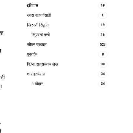
इतिहास
19
खास पाळकांसाठी
1
ख्रिस्ती सिद्धांत
19
यक
ख्रिस्ती तत्त्वे
16
जीवन प्रकाश
527
ल
पुस्तके
8
वि.आ. सत्राळकर लेख
38
शास्त्राभ्यास
34
यटी
१ योहान
34
ेत
.
न