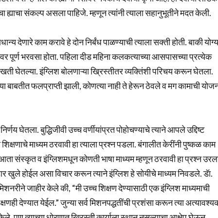
ह्याचा संकल्प असला पाहिजे. म्हणून त्यांनी त्याला सहानुभूतीने मदत केली.
ान्य देणारे काम करावे हे दोन निर्बंध पाळण्याची त्याला सक्ती होती. बाकी योग्य
्यावर पूर्ण भरवसा होता. पहिला दीड महिना कलकत्याच्या आसपासच्या प्रत्येक
लाखती घेतल्या. इंग्लिश बोलणाऱ्या ख्रिस्तीतर व्यक्तिंशी परिचय करून घेतला.
ा बाबतीत फलप्राप्ती झाली, कोणत्या नाही ते हेरून ठेवले व मग कामाची योज
य घेतला. बुद्धिजीवी उच्च वर्णीयांप्रत पोहोचण्याचे त्याने आपले उद्दिष्ट
 शिक्षणाचे माध्यम ठरवावी हा त्याला प्रश्न पडला. बंगालीत केरींनी पुष्कळ काम
 आता संस्कृत व इंग्लिशमधून कोणती भाषा माध्यम म्हणून ठरवावी हा प्रश्न उरल
ंडार खुले होईल असा विचार करून त्याने इंग्लिश हे सोयीचे माध्यम निवडले. डॅा.
ा मिशनरीने जाहीर केले की, “मी उच्च शिक्षण देण्यासाठी एक इंग्लिश माध्यमाची
षणही देण्यात येईल.” जुन्या सर्व मिशनपद्धतींची प्रशंसा करून त्या अत्यावश्य
 केले. पण त्याच्या धोरणात ख्रिस्ती कार्याला स्थान नसल्याचा आक्षेप घेऊन