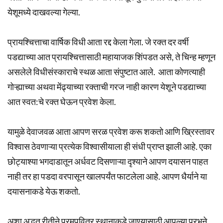
येशूमध्ये दाखवल्या गेल्या.
प्रायश्चित्ताचा वार्षिक विधी आता रद्द केला गेला. जे रक्त दर वर्षी
पडद्याच्या आत प्रायश्चित्तासाठी महायाजक शिंपडत असे, ते चिन्ह म्हणून
असलेले विधीसंस्काराचे स्थळ आता संपुष्टात आले. आता कोणत्याही
गोऱ्ह्याच्या अथवा मेंढ्याच्या रक्ताची गरज नाही कारण येशूने पडद्याच्या
आत स्वत:चे रक्त घेऊन प्रवेश केला.
यामुळे देवाजवळ आता आपण सरळ प्रवेश करू शकतो आणि ख्रिस्तावर
विश्वास ठेवणाऱ्या प्रत्येक विश्वासीयाला ही संधी प्राप्त झाली आहे. एका
छोट्याश्या भगदाडातून अर्धवट दिसणाऱ्या दृश्याने आपण दयासन पाहत
नाही तर हा पडदा वरपासून खालपर्यंत फाटलेला आहे. आपण धैर्याने या
दयासनाकडे येऊ शकतो.
अशा अद्भुत रीतीने परमपवित्र स्थानाकडे जाण्यासाठी आपल्या प्रभूने