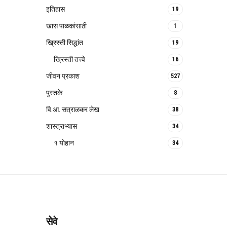
इतिहास
19
खास पाळकांसाठी
1
ख्रिस्ती सिद्धांत
19
ख्रिस्ती तत्त्वे
16
जीवन प्रकाश
527
पुस्तके
8
वि.आ. सत्राळकर लेख
38
शास्त्राभ्यास
34
१ योहान
34
सेवे