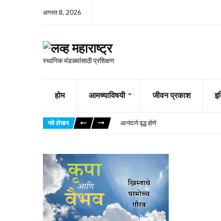
अगस्त 8, 2026
स्थानिक मंडळ्यांसाठी प्रशिक्षण
होम
आमच्याविषयी
जीवन प्रकाश
इ
जेव्हा दुर्बलता आपल्याला ग्रासते
आपण अधिक चांगल्या नगराकडे पाहतो
नवे लेखन
आनंदाने वृद्ध होणे
तुमची दाने तुम्ही पुरून ठेवली आहेत का
त्याचे विश्वासूपण विसरू नका
दररोजच्या निर्णयांमध्ये देव कसे चालवतो
अल्प आयुष्याची करुणा आणि सामर्थ्य
हे जग सोडायला भिऊ नका
एका देवभीरू सासूचे कौतुक
अधीरता म्हणजे नियंत्रण करण्यासाठी युद्ध
जेव्हा दुर्बलता आपल्याला ग्रासते
आपण अधिक चांगल्या नगराकडे पाहतो