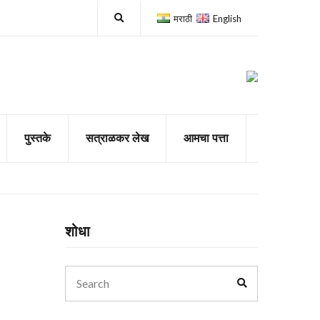
E
मराठी
English
x
p
a
n
d
s
e
a
r
c
पुस्तके
सत्राळकर लेख
आमचा पत्ता
h
f
o
r
m
शोधा
Search
Search
for: