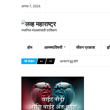
अगस्त 7, 2026
स्थानिक मंडळ्यांसाठी प्रशिक्षण
होम
आमच्याविषयी
जीवन प्रकाश
इ
जेव्हा दुर्बलता आपल्याला ग्रासते
आपण अधिक चांगल्या नगराकडे पाहतो
नवे लेखन
आनंदाने वृद्ध होणे
तुमची दाने तुम्ही पुरून ठेवली आहेत का
त्याचे विश्वासूपण विसरू नका
दररोजच्या निर्णयांमध्ये देव कसे चालवतो
अल्प आयुष्याची करुणा आणि सामर्थ्य
हे जग सोडायला भिऊ नका
एका देवभीरू सासूचे कौतुक
अधीरता म्हणजे नियंत्रण करण्यासाठी युद्ध
जेव्हा दुर्बलता आपल्याला ग्रासते
आपण अधिक चांगल्या नगराकडे पाहतो