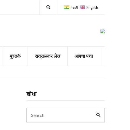
E
मराठी
English
x
p
a
n
d
s
e
a
r
c
पुस्तके
सत्राळकर लेख
आमचा पत्ता
h
f
o
r
m
शोधा
Search
Search
for: