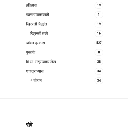
इतिहास
19
खास पाळकांसाठी
1
ख्रिस्ती सिद्धांत
19
ख्रिस्ती तत्त्वे
16
जीवन प्रकाश
527
पुस्तके
8
वि.आ. सत्राळकर लेख
38
शास्त्राभ्यास
34
१ योहान
34
सेवे