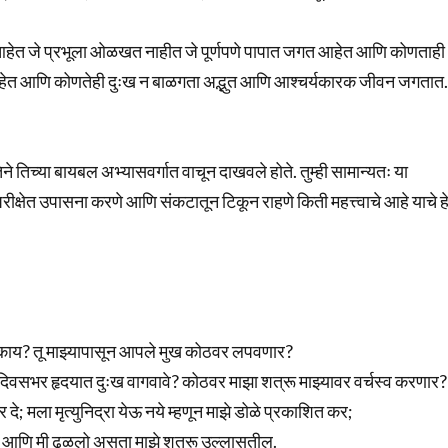
ेत जे प्रभूला ओळखत नाहीत जे पूर्णपणे पापात जगत आहेत आणि कोणताही
 आहेत आणि कोणतेही दुःख न बाळगता अद्भुत आणि आश्चर्यकारक जीवन जगता
े तिच्या बायबल अभ्यासवर्गात वाचून दाखवले होते. तुम्ही सामान्यतः या
 परीक्षेत उपासना करणे आणि संकटातून टिकून राहणे किती महत्त्वाचे आहे याचे ह
ळ काय? तू माझ्यापासून आपले मुख कोठवर लपवणार?
िवसभर हृदयात दुःख वागवावे? कोठवर माझा शत्रू माझ्यावर वर्चस्व करणार?
्तर दे; मला मृत्युनिद्रा येऊ नये म्हणून माझे डोळे प्रकाशित कर;
णेल; आणि मी ढळलो असता माझे शत्रू उल्लासतील.