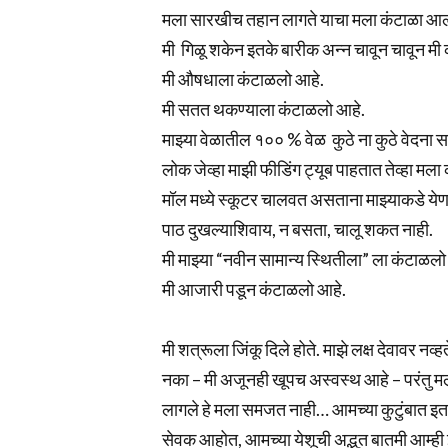
मला सारखीच तहान लागते याचा मला कंटाळा 
मी गिळू शकेन इतके बारीक अन्न चावून चावून मी
मी औषधाला कंटाळलो आहे.
मी सतत थकण्याला कंटाळलो आहे.
माझ्या वेळातील १०० % वेळ कुठे ना कुठे वेदन
लोक जेव्हा माझी फीडिंग ट्यूब पाहतात तेव्हा मला
मॉल मध्ये स्कूटर चालवत असताना माझ्याकडे येणा
पाठ दुखल्याशिवाय, न बसता, चालू शकत नाही.
मी माझ्या “नवीन सामान्य स्थितीला” ला कंटाळल
मी आजारी पडून कंटाळलो आहे.
मी शत्रूला जिंकू दिले होते. माझे लक्ष देवावर नव
नका – मी अजूनही खूपच अस्वस्थ आहे – परंतु मला
लागले हे मला समजत नाही… आमच्या कुटुंबात इतक
सेवक आहोत, आमच्या येशूची अद्भुत बातमी आम्ही 