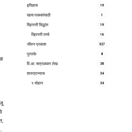
इतिहास
19
खास पाळकांसाठी
1
ख्रिस्ती सिद्धांत
19
ख्रिस्ती तत्त्वे
16
जीवन प्रकाश
527
पुस्तके
8
ाळ
वि.आ. सत्राळकर लेख
38
शास्त्राभ्यास
34
१ योहान
34
जू
वे
त,
…