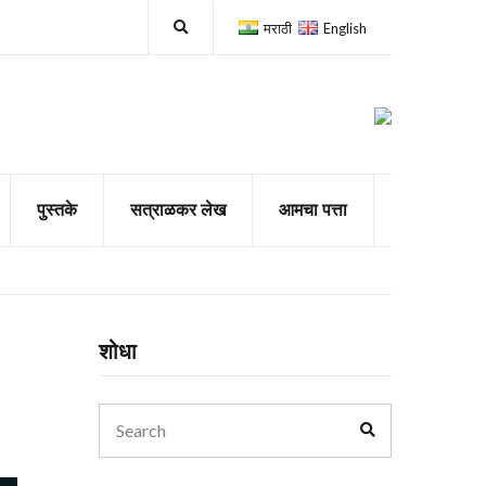
E
मराठी
English
x
p
a
n
d
s
e
a
r
c
पुस्तके
सत्राळकर लेख
आमचा पत्ता
h
f
o
r
m
शोधा
Search
Search
for: