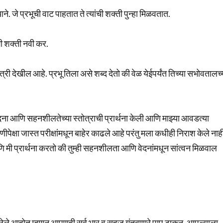
ाने. जे प्रभूची वाट पाहतात ते त्यांची शक्ती पुन्हा मिळवतात.
झी शक्ती नवी कर.
त्री देखील आहे. प्रभू तिला असे शब्द देतो की वेळ येईपर्यंत तिच्या सभोवतालच्
वेदना आणि सहनशीलतेच्या स्तोत्राची प्रार्थना केली आणि माझ्या आवडत्या
पेक्षा जास्त परीक्षांमधून बाहेर काढले आहे परंतु मला कधीही निराश केले नाह
 आणि मी प्रार्थना करतो की तुम्ही सहनशीलता आणि वेदनांमधून सांत्वन मिळवाल
ढलेले आहोत म्हणून आपणही सर्व भार व सहज गुंतवणारे पाप टाकून, आपल्याला